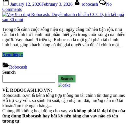
Posted
By
January 12, 2026
February 3, 2026
robocash
No
on
on
Comments
Vay
9tr
cùng
Trong bối cảnh cuộc sống hiện đại ngày càng trở nên bận rộn, nhu
Robocash.
cầu tài chính trở thành một phần thiết yếu trong cuộc sống của nhiều
Duyệt
người. Vay nhanh 9 triệu tại Robocash là một giải pháp tài chính
nhanh
linh hoạt, giúp khách hàng có thể giải quyết vấn đề tài chính một…
chỉ
cần
“Vay
Xem tiếp
»
CCCD,
9tr
trả
cùng
kết
Robocash
Robocash.
quả
Search
Duyệt
sau
Search
nhanh
30
chỉ
phút
VỀ ROBOCASH.IO.VN:
cần
Robocash.io.vn là kênh tổng hợp thông tin tài chính tín dụng online:
CCCD,
Hỗ trợ vay vốn, so sánh lãi suất, cập nhật ưu đãi, hướng dẫn mở tài
trả
khoản/làm thẻ ngân hàng,...
kết
Chúng tôi không hoạt động cho vay và
quả
không phải là đại diện của
ứng dụng Robocash hay bất kỳ nền tảng cho vay nào có tên
sau
tương tự.
30
phút”