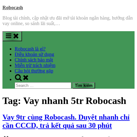
Skip
Robocash
to
Blog tài chính, cập nhật ưu đãi mở tài khoản ngân hàng, hướng dẫn
content
vay online, so sánh lãi suất,…
Robocash là gì?
Điều khoản sử dụng
Chính sách bảo mật
Miễn trừ trách nhiệm
Câu hỏi thường gặp
Toggle
search
Search
form
for:
Tag:
Vay nhanh 5tr Robocash
Vay 9tr cùng Robocash. Duyệt nhanh chỉ
cần CCCD, trả kết quả sau 30 phút